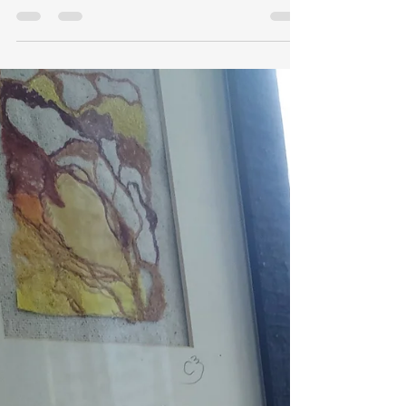
Marianne Abramovici
11 mai 2022
2 min de lecture
Et si vous pensiez au lecteur
de vos rendus ?
Si je devais créer une catégorie pour
ce post, cela serait "billet d'humeur"
mais je vais le laisser dans la catégorie "
étude de cas et...