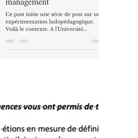
Marianne Abramovici
20 mai 2022
5 min de lecture
La 14ème extension : Retour
sur l'utilisation de
Carcassonne en cours de
management
Ce post initie une série de post sur une
expérimentation ludopédagogique.
Voilà le contexte. A l'Université
Gustave Eiffel, les étudiants...