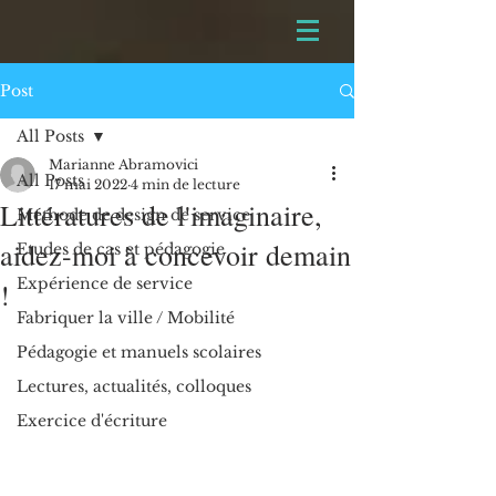
Post
All Posts
Marianne Abramovici
All Posts
17 mai 2022
4 min de lecture
Littératures de l'imaginaire,
Méthode de design de service
aidez-moi à concevoir demain
Etudes de cas et pédagogie
Expérience de service
!
Fabriquer la ville / Mobilité
Pédagogie et manuels scolaires
Lectures, actualités, colloques
Exercice d'écriture