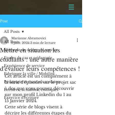
Post
All Posts
Marianne Abramovici
All Posts
8 janv. 2024
3 min de lecture
Mettre en situation les
Méthode de design de service
étudiants : une autre manière
Etudes de cas et pédagogie
Expérience de service
d'évaluer leurs compétences !
Fabriquer la ville / Mobilité
Cet article est un complément à 
Pédagogie et manuels scolaires
la série d'épisodes sur le projet sac 
à dos que vous pouvez découvrir 
Lectures, actualités, colloques
sur mon profil Linkedin du 1 au 
Exercice d'écriture
15 Janvier 2024. 
Cette série de blogs visent à 
décrire les différentes étapes du 