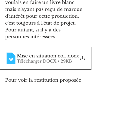
voulais en faire un livre blanc 
mais n'ayant pas reçu de marque 
d'intérêt pour cette production, 
c'est toujours à l'état de projet. 
Pour autant, si il y a des 
personnes intéressées .....
Mise en situation commerciale du 8 Novembre
.docx
Télécharger DOCX • 29KB
Pour voir la restitution proposée 
par Daniel Isidoro, c'est ici 
https://www.linkedin.com/posts/da
nielisidorovalitium_dreamteam-
dreamteam-activity-
7130195701883383809-vAAD?
utm_source=share&utm_medium