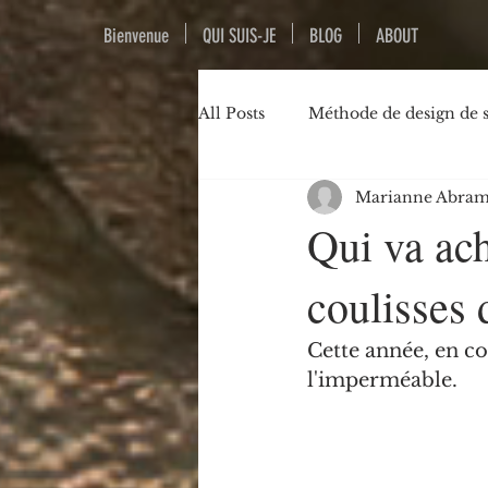
Bienvenue
QUI SUIS-JE
BLOG
ABOUT
All Posts
Méthode de design de 
Marianne Abram
Fabriquer la ville / Mobilité
Qui va ac
coulisses 
Exercice d'écriture
Cette année, en co
l'imperméable.