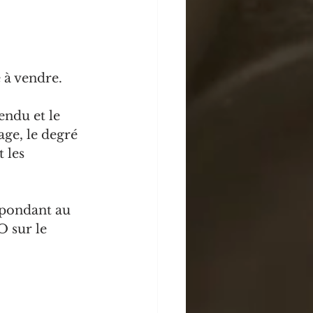
 à vendre. 
endu et le 
age, le degré 
 les 
spondant au 
 sur le 