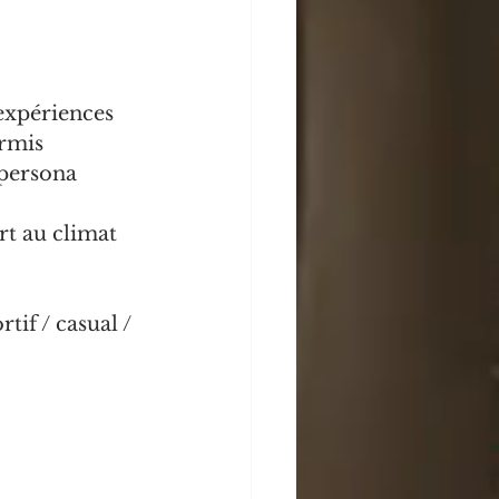
 expériences 
rmis 
 persona 
rt au climat 
tif / casual / 