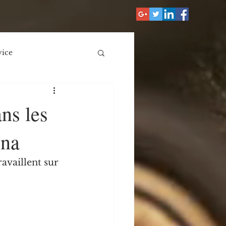
vice
loques
ns les
ona
availlent sur 