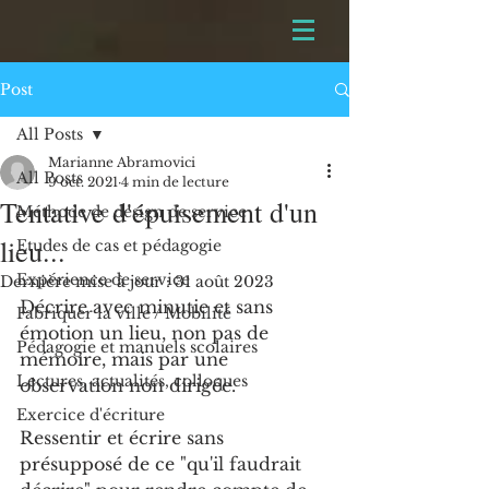
Post
All Posts
Marianne Abramovici
All Posts
9 oct. 2021
4 min de lecture
Tentative d'épuisement d'un
Méthode de design de service
lieu...
Etudes de cas et pédagogie
Expérience de service
Dernière mise à jour :
31 août 2023
Décrire avec minutie et sans 
Fabriquer la ville / Mobilité
émotion un lieu, non pas de 
Pédagogie et manuels scolaires
mémoire, mais par une 
Lectures, actualités, colloques
observation non dirigée.
Exercice d'écriture
Ressentir et écrire sans 
présupposé de ce "qu'il faudrait 