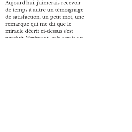
Aujourd'hui, j'aimerais recevoir 
de temps à autre un témoignage 
de satisfaction, un petit mot, une 
remarque qui me dit que le 
miracle décrit ci-dessus s'est 
produit. Vraiment, cela serait un 
rayon de soleil.
Et je vais finir sur le souvenir d'un 
rayon de soleil. C'était un examen 
sur table de Techniques 
Quantitatives de Gestion dont 
l'enseignant responsable était 
Laurence Bancel-Charensol. 
Chargée de TD, je lui avais 
proposé un exercice très 
iconoclaste où la question des 
conditions nécessaires à la 
prévision d'un phénomène 