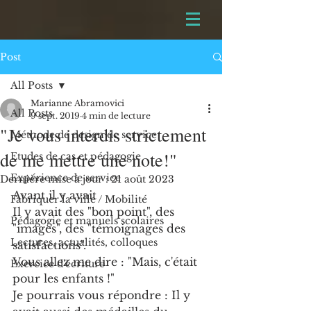
Post
All Posts
Marianne Abramovici
All Posts
9 sept. 2019
4 min de lecture
"Je vous interdis strictement
Méthode de design de service
de me mettre une note!"
Etudes de cas et pédagogie
Expérience de service
Dernière mise à jour :
21 août 2023
Avant il y avait
Fabriquer la ville / Mobilité
Il y avait des "bon point", des 
Pédagogie et manuels scolaires
"images", des "témoignages des 
Lectures, actualités, colloques
satisfactions".
Vous allez me dire : "Mais, c'était 
Exercice d'écriture
pour les enfants !"
Je pourrais vous répondre : Il y 